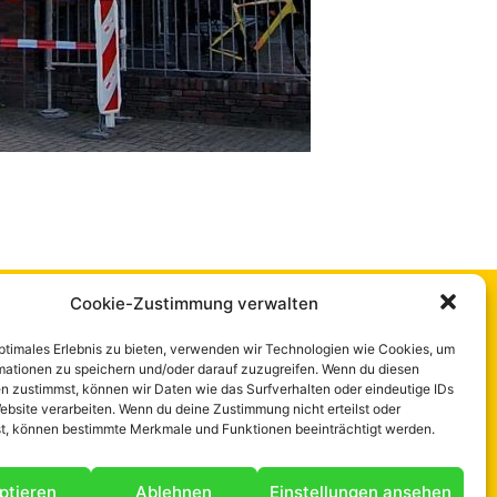
Cookie-Zustimmung verwalten
s
Rechtliches
optimales Erlebnis zu bieten, verwenden wir Technologien wie Cookies, um
mationen zu speichern und/oder darauf zuzugreifen. Wenn du diesen
te
Datenschutz
n zustimmst, können wir Daten wie das Surfverhalten oder eindeutige IDs
ebsite verarbeiten. Wenn du deine Zustimmung nicht erteilst oder
s
Impressum
t, können bestimmte Merkmale und Funktionen beeinträchtigt werden.
g
s
ptieren
Ablehnen
Einstellungen ansehen