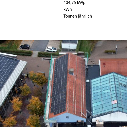
134,75 kWp
kWh
Tonnen jährlich