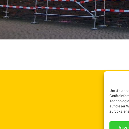
Link
Um dir ein 
Geräteinfor
Startsei
Technologie
auf dieser W
Über un
zurückziehs
Ziele
Beratun
Aktuelle
Akze